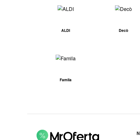
ALDI
Decò
Famila
N