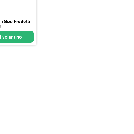
i Size Prodotti
26
l volantino