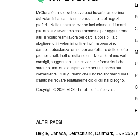
Li
MrOferta è un sito web, dove puoi trovare l'anteprima
E
dei volantini attuali, futuri e passati dei tuoi negozi
preferiti. Nella nostra selezione includiamo tutti i marchi
C
più famosi e lavoriamo costantemente per aggiungerne
altri. Il nostro team lavora per darti la possibilità di
E
sfogliare tutti i volantini online il prima possibile,
dandoti abbastanza tempo per approfittare delle offerte
M
promozionali. Inoltre, nella nostra rivista, forniamo vari
consigli, suggerimenti, indicazioni e informazioni che
U
saranno una fonte di ispirazione per una spesa più
conveniente. Ci auguriamo che il nostro sito web ti sarà
R
d'aiuto nel trovare esattamente ciò di cui hai bisogno.
C
Copyright © 2026 MrOferta Tutti i diritti riservati.
E
E
ALTRI PAESI:
België,
Canada,
Deutschland,
Danmark,
Ελλάδα,