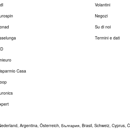
dl
Volantini
urospin
Negozi
onad
Su di noi
sselunga
Termini e dati
D
nieuro
isparmio Casa
oop
uronics
xpert
Nederland,
Argentina,
Österreich,
България,
Brasil,
Schweiz,
Cyprus,
Č