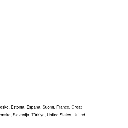
esko,
Estonia,
España,
Suomi,
France,
Great
vensko,
Slovenija,
Türkiye,
United States,
United