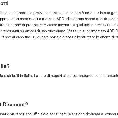
otti
ezione di prodotti a prezzi competitivi. La catena è nota per la sua gam
pprezzati ci sono quelli a marchio ARD, che garantiscono qualità e conv
e altre categorie di prodotti che vanno incontro a qualunque necessità n
teressanti su articoli di uso quotidiano. Visita un supermercato ARD Di
fanno al caso tuo, su questo portale è possibile sfruttare le offerte di 
lia?
a distribuiti in Italia. La rete di negozi si sta espandendo continuame
D Discount?
rio visitare il sito ufficiale e consultare la sezione dedicata ai concor