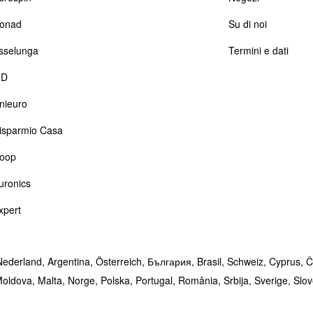
onad
Su di noi
sselunga
Termini e dati
D
nieuro
isparmio Casa
oop
uronics
xpert
Nederland,
Argentina,
Österreich,
България,
Brasil,
Schweiz,
Cyprus,
Č
oldova,
Malta,
Norge,
Polska,
Portugal,
România,
Srbija,
Sverige,
Slo