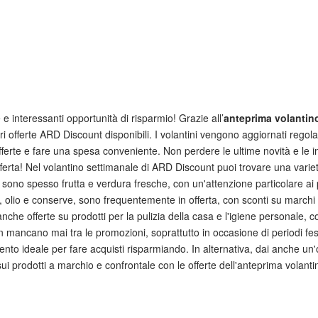
e interessanti opportunità di risparmio! Grazie all’
anteprima volanti
liori offerte ARD Discount disponibili. I volantini vengono aggiornati re
offerte e fare una spesa conveniente. Non perdere le ultime novità e le i
offerta! Nel volantino settimanale di ARD Discount puoi trovare una varietà
i sono spesso frutta e verdura fresche, con un'attenzione particolare ai 
, olio e conserve, sono frequentemente in offerta, con sconti su marchi
nche offerte su prodotti per la pulizia della casa e l'igiene personale, co
 mancano mai tra le promozioni, soprattutto in occasione di periodi festiv
ento ideale per fare acquisti risparmiando. In alternativa, dai anche un'
i sui prodotti a marchio e confrontale con le offerte dell'anteprima volant