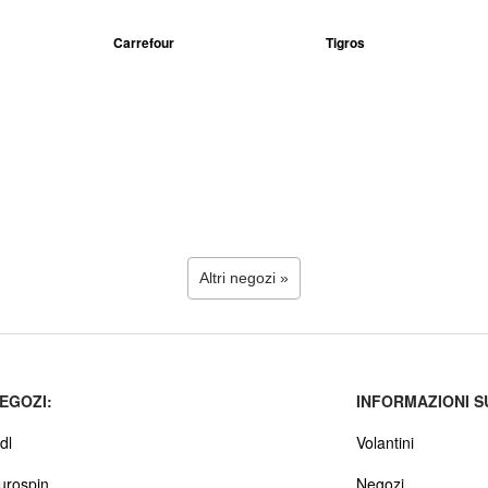
Carrefour
Tigros
Altri negozi »
EGOZI:
INFORMAZIONI S
dl
Volantini
urospin
Negozi