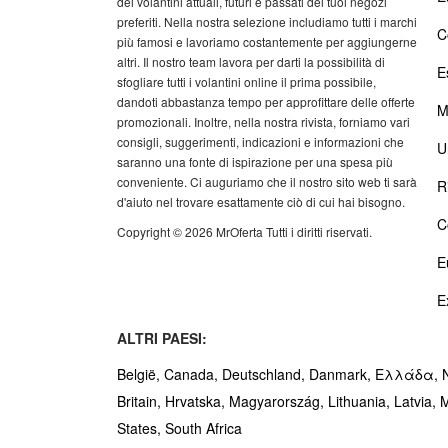
dei volantini attuali, futuri e passati dei tuoi negozi
preferiti. Nella nostra selezione includiamo tutti i marchi
C
più famosi e lavoriamo costantemente per aggiungerne
altri. Il nostro team lavora per darti la possibilità di
E
sfogliare tutti i volantini online il prima possibile,
dandoti abbastanza tempo per approfittare delle offerte
M
promozionali. Inoltre, nella nostra rivista, forniamo vari
consigli, suggerimenti, indicazioni e informazioni che
U
saranno una fonte di ispirazione per una spesa più
conveniente. Ci auguriamo che il nostro sito web ti sarà
R
d'aiuto nel trovare esattamente ciò di cui hai bisogno.
C
Copyright © 2026 MrOferta Tutti i diritti riservati.
E
E
ALTRI PAESI:
België,
Canada,
Deutschland,
Danmark,
Ελλάδα,
Britain,
Hrvatska,
Magyarország,
Lithuania,
Latvia,
M
States,
South Africa