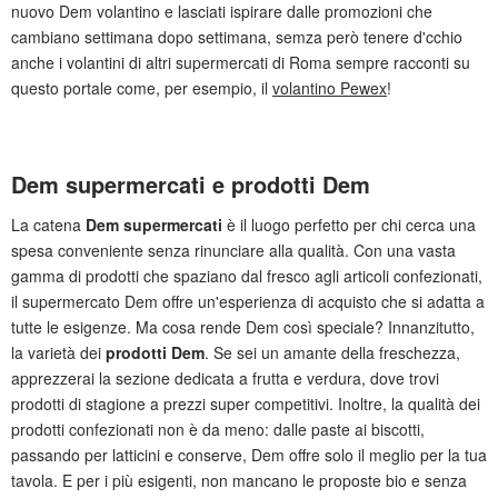
nuovo Dem volantino e lasciati ispirare dalle promozioni che
cambiano settimana dopo settimana, semza però tenere d'cchio
anche i volantini di altri supermercati di Roma sempre racconti su
questo portale come, per esempio, il
volantino Pewex
!
Dem supermercati e prodotti Dem
La catena
Dem supermercati
è il luogo perfetto per chi cerca una
spesa conveniente senza rinunciare alla qualità. Con una vasta
gamma di prodotti che spaziano dal fresco agli articoli confezionati,
il supermercato Dem offre un'esperienza di acquisto che si adatta a
tutte le esigenze. Ma cosa rende Dem così speciale? Innanzitutto,
la varietà dei
prodotti Dem
. Se sei un amante della freschezza,
apprezzerai la sezione dedicata a frutta e verdura, dove trovi
prodotti di stagione a prezzi super competitivi. Inoltre, la qualità dei
prodotti confezionati non è da meno: dalle paste ai biscotti,
passando per latticini e conserve, Dem offre solo il meglio per la tua
tavola. E per i più esigenti, non mancano le proposte bio e senza