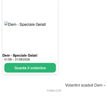
Dem - Speciale Gelati
01/08 – 31/08/2026
Guarda il volantino
Volantini scaduti Dem »
PUBBLICITÀ