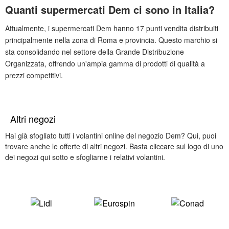
Quanti supermercati Dem ci sono in Italia?
Attualmente, i supermercati Dem hanno 17 punti vendita distribuiti
principalmente nella zona di Roma e provincia. Questo marchio si
sta consolidando nel settore della Grande Distribuzione
Organizzata, offrendo un'ampia gamma di prodotti di qualità a
prezzi competitivi.
Altri negozi
Hai già sfogliato tutti i volantini online del negozio Dem? Qui, puoi
trovare anche le offerte di altri negozi. Basta cliccare sul logo di uno
dei negozi qui sotto e sfogliarne i relativi volantini.