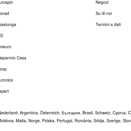
urospin
Negozi
onad
Su di noi
sselunga
Termini e dati
D
nieuro
isparmio Casa
oop
uronics
xpert
Nederland,
Argentina,
Österreich,
България,
Brasil,
Schweiz,
Cyprus,
Č
oldova,
Malta,
Norge,
Polska,
Portugal,
România,
Srbija,
Sverige,
Slo