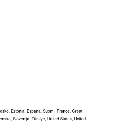
esko,
Estonia,
España,
Suomi,
France,
Great
vensko,
Slovenija,
Türkiye,
United States,
United