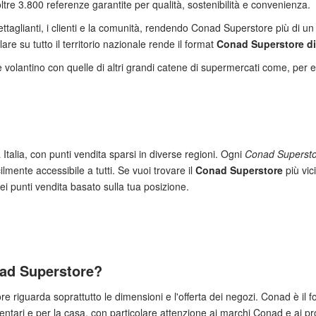
tre 3.800 referenze garantite per qualità, sostenibilità e convenienza.
ettaglianti, i clienti e la comunità, rendendo Conad Superstore più di u
are su tutto il territorio nazionale rende il format
Conad Superstore d
 volantino con quelle di altri grandi catene di supermercati come, per 
a Italia, con punti vendita sparsi in diverse regioni. Ogni
Conad Superst
lmente accessibile a tutti. Se vuoi trovare il
Conad Superstore
più vici
i punti vendita basato sulla tua posizione.
nad Superstore?
e riguarda soprattutto le dimensioni e l'offerta dei negozi. Conad è il 
entari e per la casa, con particolare attenzione ai marchi Conad e ai pr