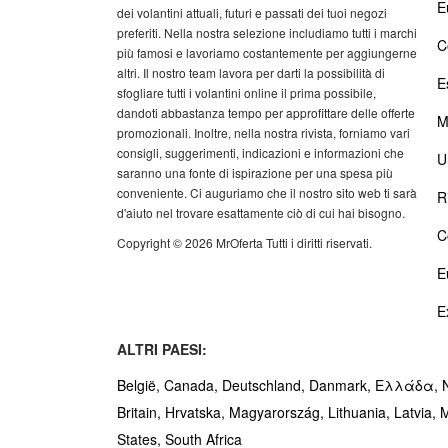
E
dei volantini attuali, futuri e passati dei tuoi negozi
preferiti. Nella nostra selezione includiamo tutti i marchi
C
più famosi e lavoriamo costantemente per aggiungerne
altri. Il nostro team lavora per darti la possibilità di
E
sfogliare tutti i volantini online il prima possibile,
dandoti abbastanza tempo per approfittare delle offerte
M
promozionali. Inoltre, nella nostra rivista, forniamo vari
consigli, suggerimenti, indicazioni e informazioni che
U
saranno una fonte di ispirazione per una spesa più
conveniente. Ci auguriamo che il nostro sito web ti sarà
R
d'aiuto nel trovare esattamente ciò di cui hai bisogno.
C
Copyright © 2026 MrOferta Tutti i diritti riservati.
E
E
ALTRI PAESI:
België,
Canada,
Deutschland,
Danmark,
Ελλάδα,
Britain,
Hrvatska,
Magyarország,
Lithuania,
Latvia,
M
States,
South Africa