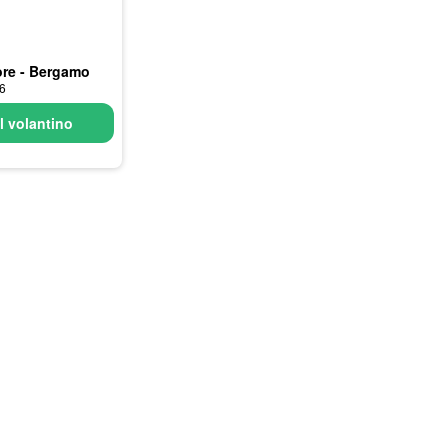
re - Bergamo
26
l volantino