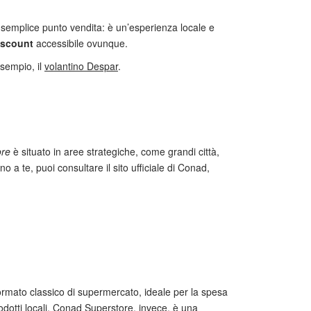
n semplice punto vendita: è un’esperienza locale e
iscount
accessibile ovunque.
esempio, il
volantino Despar
.
ore
è situato in aree strategiche, come grandi città,
no a te, puoi consultare il sito ufficiale di Conad,
formato classico di supermercato, ideale per la spesa
odotti locali. Conad Superstore, invece, è una