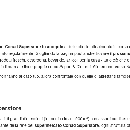
no Conad Superstore in anteprima
delle offerte attualmente in corso e
rnato regolarmente. Sfogliando la pagina puoi anche trovare il
prossim
odotti freschi, detergenti, bevande, articoli per la casa ‑ tutto ciò che o
tti di marca e linee proprie come Sapori & Dintorni, Alimentum, Verso Na
on fanno al caso tuo, allora confrontale con quelle di altrettanti famo
perstore
i di grandi dimensioni (in media circa 1.900 m²) con assortimenti este
rante della rete del
supermercato Conad Superstore
, ogni struttura o