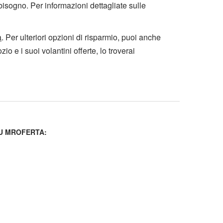
 bisogno. Per informazioni dettagliate sulle
a
. Per ulteriori opzioni di risparmio, puoi anche
io e i suoi volantini offerte, lo troverai
U MROFERTA: