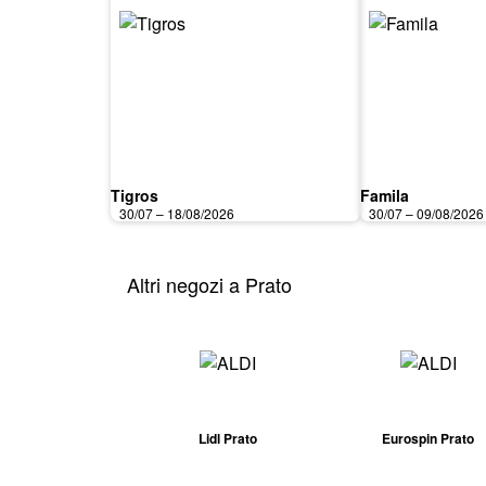
Tigros
Famila
30/07 – 18/08/2026
30/07 – 09/08/2026
Altri negozi a Prato
Lidl Prato
Eurospin Prato