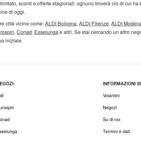
imitato, sconti e offerte stagionali: ognuno troverà ciò di cui ha
line di oggi.
tre città vicine come:
ALDI Bologna
,
ALDI Firenze
,
ALDI Moden
rospin
,
Conad
,
Esselunga
e altri. Se stai cercando un altro negoz
a iniziale.
EGOZI:
INFORMAZIONI S
dl
Volantini
urospin
Negozi
onad
Su di noi
sselunga
Termini e dati