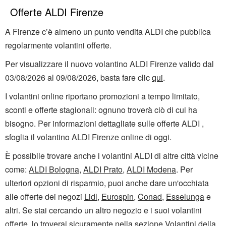
Offerte ALDI Firenze
A Firenze c’è almeno un punto vendita ALDI che pubblica
regolarmente volantini offerte.
Per visualizzare il nuovo volantino ALDI Firenze valido dal
03/08/2026 al 09/08/2026, basta fare clic
qui
.
I volantini online riportano promozioni a tempo limitato,
sconti e offerte stagionali: ognuno troverà ciò di cui ha
bisogno. Per informazioni dettagliate sulle offerte ALDI ,
sfoglia il volantino ALDI Firenze online di oggi.
È possibile trovare anche i volantini ALDI di altre città vicine
come:
ALDI Bologna
,
ALDI Prato
,
ALDI Modena
. Per
ulteriori opzioni di risparmio, puoi anche dare un'occhiata
alle offerte dei negozi
Lidl
,
Eurospin
,
Conad
,
Esselunga
e
altri. Se stai cercando un altro negozio e i suoi volantini
offerte, lo troverai sicuramente nella sezione
Volantini
della