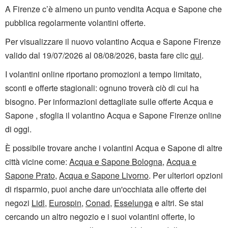
A Firenze c’è almeno un punto vendita Acqua e Sapone che
pubblica regolarmente volantini offerte.
Per visualizzare il nuovo volantino Acqua e Sapone Firenze
valido dal 19/07/2026 al 08/08/2026, basta fare clic
qui
.
I volantini online riportano promozioni a tempo limitato,
sconti e offerte stagionali: ognuno troverà ciò di cui ha
bisogno. Per informazioni dettagliate sulle offerte Acqua e
Sapone , sfoglia il volantino Acqua e Sapone Firenze online
di oggi.
È possibile trovare anche i volantini Acqua e Sapone di altre
città vicine come:
Acqua e Sapone Bologna
,
Acqua e
Sapone Prato
,
Acqua e Sapone Livorno
. Per ulteriori opzioni
di risparmio, puoi anche dare un'occhiata alle offerte dei
negozi
Lidl
,
Eurospin
,
Conad
,
Esselunga
e altri. Se stai
cercando un altro negozio e i suoi volantini offerte, lo