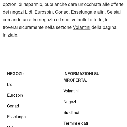
opzioni di risparmio, puoi anche dare un'occhiata alle offerte
dei negozi
Lidl
,
Eurospin
,
Conad
,
Esselunga
e altri. Se stai
cercando un altro negozio e i suoi volantini offerte, lo
troverai sicuramente nella sezione
Volantini
della pagina
iniziale.
NEGOZI:
INFORMAZIONI SU
MROFERTA:
Lidl
Volantini
Eurospin
Negozi
Conad
Su di noi
Esselunga
Termini e dati