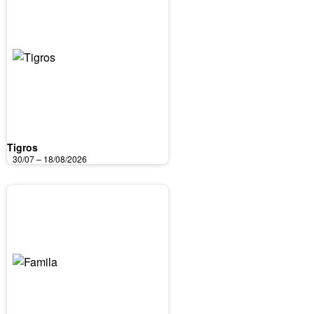
Tigros
30/07 – 18/08/2026