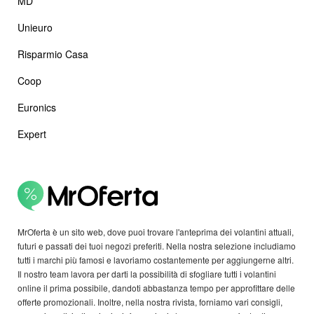
MD
Unieuro
Risparmio Casa
Coop
Euronics
Expert
MrOferta è un sito web, dove puoi trovare l'anteprima dei volantini attuali,
futuri e passati dei tuoi negozi preferiti. Nella nostra selezione includiamo
tutti i marchi più famosi e lavoriamo costantemente per aggiungerne altri.
Il nostro team lavora per darti la possibilità di sfogliare tutti i volantini
online il prima possibile, dandoti abbastanza tempo per approfittare delle
offerte promozionali. Inoltre, nella nostra rivista, forniamo vari consigli,