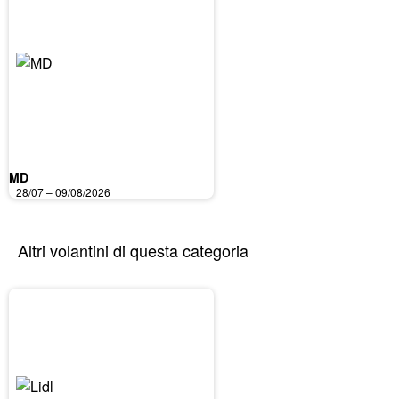
MD
28/07 – 09/08/2026
Altri volantini di questa categoria