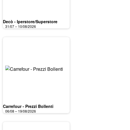
Decò - Iperstore/Superstore
31/07 – 10/08/2026
Carrefour - Prezzi Bollenti
06/08 – 19/08/2026