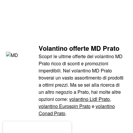
Volantino offerte MD Prato
Scopri le ultime offerte del volantino MD
Prato ricco di sconti e promozioni
imperdibili. Nel volantino MD Prato
troverai un vasto assortimento di prodotti
a ottimi prezzi. Ma se sei alla ricerca di
un altro negozio a Prato, hai molte altre
opzioni come:
volantino Lidl Prato
,
volantino Eurospin Prato
e
volantino
Conad Prato
.