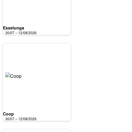
Esselunga
30/07 – 12/08/2026
Coop
30/07 – 12/08/2026