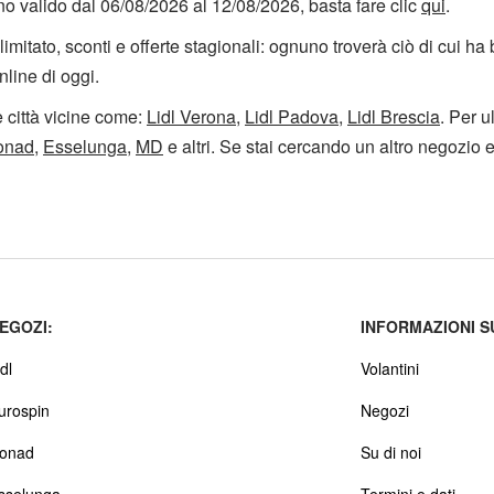
no valido dal 06/08/2026 al 12/08/2026, basta fare clic
qui
.
imitato, sconti e offerte stagionali: ognuno troverà ciò di cui ha
nline di oggi.
re città vicine come:
Lidl Verona
,
Lidl Padova
,
Lidl Brescia
. Per u
onad
,
Esselunga
,
MD
e altri. Se stai cercando un altro negozio e 
EGOZI:
INFORMAZIONI S
dl
Volantini
urospin
Negozi
onad
Su di noi
sselunga
Termini e dati