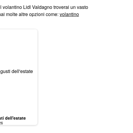
el volantino Lidl Valdagno troverai un vasto
 hai molte altre opzioni come:
volantino
sti dell'estate
26