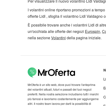
Per visualizzare il nuovo volantino Lidl Valdag
I volantini online riportano promozioni a tempo l
offerte Lidl , sfoglia il volantino Lidl Valdagno o
È possibile trovare anche i volantini Lidl di alt
un'occhiata alle offerte dei negozi
Eurospin
,
C
nella sezione
Volantini
della pagina iniziale.
N
Li
MrOferta è un sito web, dove puoi trovare l'anteprima
E
dei volantini attuali, futuri e passati dei tuoi negozi
preferiti. Nella nostra selezione includiamo tutti i marchi
C
più famosi e lavoriamo costantemente per aggiungerne
altri. Il nostro team lavora per darti la possibilità di
E