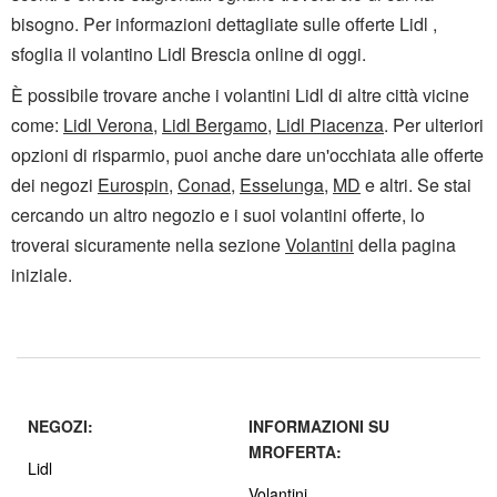
bisogno. Per informazioni dettagliate sulle offerte Lidl ,
sfoglia il volantino Lidl Brescia online di oggi.
È possibile trovare anche i volantini Lidl di altre città vicine
come:
Lidl Verona
,
Lidl Bergamo
,
Lidl Piacenza
. Per ulteriori
opzioni di risparmio, puoi anche dare un'occhiata alle offerte
dei negozi
Eurospin
,
Conad
,
Esselunga
,
MD
e altri. Se stai
cercando un altro negozio e i suoi volantini offerte, lo
troverai sicuramente nella sezione
Volantini
della pagina
iniziale.
NEGOZI:
INFORMAZIONI SU
MROFERTA:
Lidl
Volantini