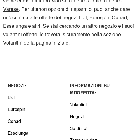
vicine come:
Unieuro Monza
,
Unieuro Como
,
Unieuro
Varese
. Per ulteriori opzioni di risparmio, puoi anche dare
un'occhiata alle offerte dei negozi
Lidl
,
Eurospin
,
Conad
,
Esselunga
e altri. Se stai cercando un altro negozio e i suoi
volantini offerte, lo troverai sicuramente nella sezione
Volantini
della pagina iniziale.
NEGOZI:
INFORMAZIONI SU
MROFERTA:
Lidl
Volantini
Eurospin
Negozi
Conad
Su di noi
Esselunga
Termini e dati