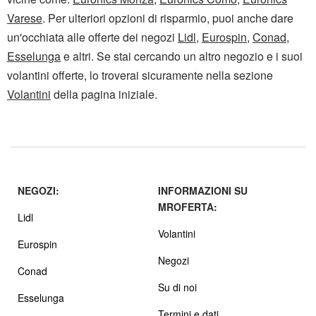
Varese
. Per ulteriori opzioni di risparmio, puoi anche dare
un'occhiata alle offerte dei negozi
Lidl
,
Eurospin
,
Conad
,
Esselunga
e altri. Se stai cercando un altro negozio e i suoi
volantini offerte, lo troverai sicuramente nella sezione
Volantini
della pagina iniziale.
NEGOZI:
INFORMAZIONI SU
MROFERTA:
Lidl
Volantini
Eurospin
Negozi
Conad
Su di noi
Esselunga
Termini e dati