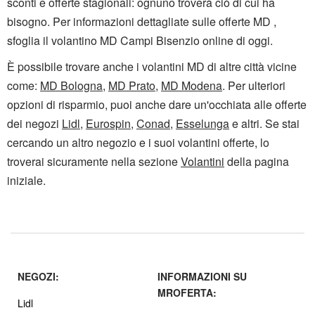
sconti e offerte stagionali: ognuno troverà ciò di cui ha
bisogno. Per informazioni dettagliate sulle offerte MD ,
sfoglia il volantino MD Campi Bisenzio online di oggi.
È possibile trovare anche i volantini MD di altre città vicine
come:
MD Bologna
,
MD Prato
,
MD Modena
. Per ulteriori
opzioni di risparmio, puoi anche dare un'occhiata alle offerte
dei negozi
Lidl
,
Eurospin
,
Conad
,
Esselunga
e altri. Se stai
cercando un altro negozio e i suoi volantini offerte, lo
troverai sicuramente nella sezione
Volantini
della pagina
iniziale.
NEGOZI:
INFORMAZIONI SU
MROFERTA:
Lidl