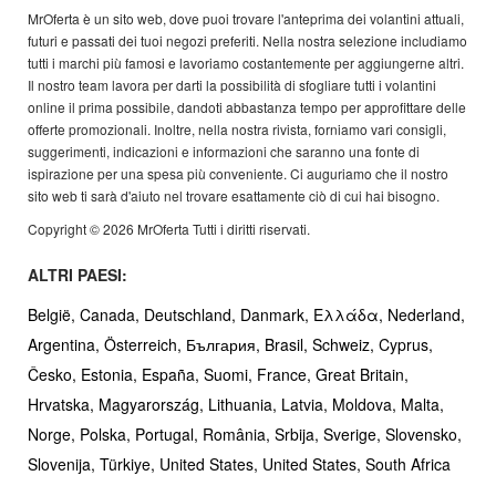
MrOferta è un sito web, dove puoi trovare l'anteprima dei volantini attuali,
futuri e passati dei tuoi negozi preferiti. Nella nostra selezione includiamo
tutti i marchi più famosi e lavoriamo costantemente per aggiungerne altri.
Il nostro team lavora per darti la possibilità di sfogliare tutti i volantini
online il prima possibile, dandoti abbastanza tempo per approfittare delle
offerte promozionali. Inoltre, nella nostra rivista, forniamo vari consigli,
suggerimenti, indicazioni e informazioni che saranno una fonte di
ispirazione per una spesa più conveniente. Ci auguriamo che il nostro
sito web ti sarà d'aiuto nel trovare esattamente ciò di cui hai bisogno.
Copyright © 2026 MrOferta Tutti i diritti riservati.
ALTRI PAESI:
België,
Canada,
Deutschland,
Danmark,
Ελλάδα,
Nederland,
Argentina,
Österreich,
България,
Brasil,
Schweiz,
Cyprus,
Česko,
Estonia,
España,
Suomi,
France,
Great Britain,
Hrvatska,
Magyarország,
Lithuania,
Latvia,
Moldova,
Malta,
Norge,
Polska,
Portugal,
România,
Srbija,
Sverige,
Slovensko,
Slovenija,
Türkiye,
United States,
United States,
South Africa