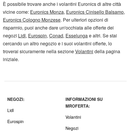
È possibile trovare anche i volantini Euronics di altre città
vicine come:
Euronics Monza
,
Euronics Cinisello Balsamo
,
Euronics Cologno Monzese
. Per ulteriori opzioni di
risparmio, puoi anche dare un'occhiata alle offerte dei
negozi
Lidl
,
Eurospin
,
Conad
,
Esselunga
e altri. Se stai
cercando un altro negozio e i suoi volantini offerte, lo
troverai sicuramente nella sezione
Volantini
della pagina
iniziale.
NEGOZI:
INFORMAZIONI SU
MROFERTA:
Lidl
Volantini
Eurospin
Negozi