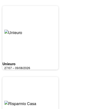
Unieuro
27/07 – 09/08/2026