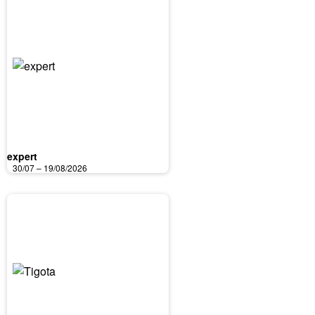
expert
30/07 – 19/08/2026