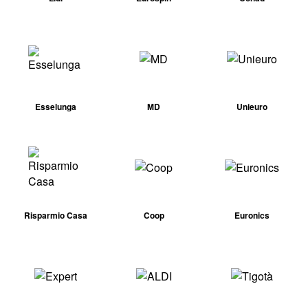
Esselunga
MD
Unieuro
Risparmio Casa
Coop
Euronics