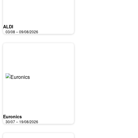
ALDI
03/08 – 09/08/2026
Euronics
30/07 – 19/08/2026