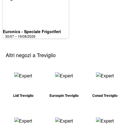
Euronics - Speciale Frigoriferi
30/07 – 19/08/2026
Altri negozi a Treviglio
Lidl Treviglio
Eurospin Treviglio
Conad Treviglio