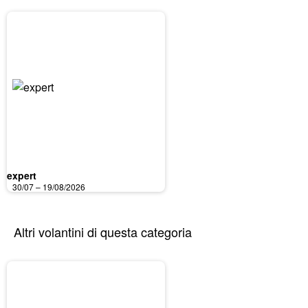
expert
30/07 – 19/08/2026
Altri volantini di questa categoria