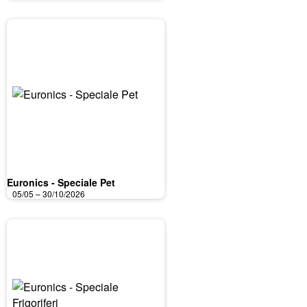
Euronics - Speciale Pet
05/05 – 30/10/2026