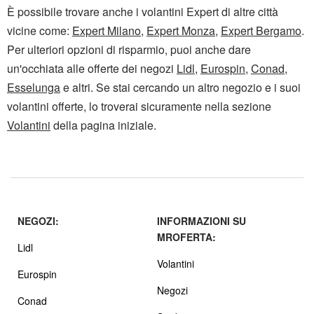
È possibile trovare anche i volantini Expert di altre città
vicine come:
Expert Milano
,
Expert Monza
,
Expert Bergamo
.
Per ulteriori opzioni di risparmio, puoi anche dare
un'occhiata alle offerte dei negozi
Lidl
,
Eurospin
,
Conad
,
Esselunga
e altri. Se stai cercando un altro negozio e i suoi
volantini offerte, lo troverai sicuramente nella sezione
Volantini
della pagina iniziale.
NEGOZI:
INFORMAZIONI SU
MROFERTA:
Lidl
Volantini
Eurospin
Negozi
Conad