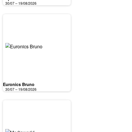
30/07 – 19/08/2026
Euronics Bruno
30/07 – 19/08/2026