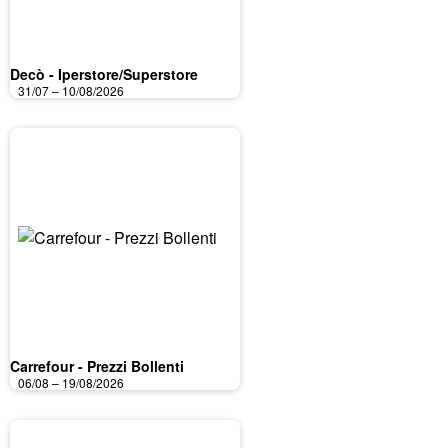
Decò - Iperstore/Superstore
31/07 – 10/08/2026
Carrefour - Prezzi Bollenti
06/08 – 19/08/2026