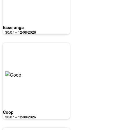
Esselunga
30/07 – 12/08/2026
Coop
30/07 – 12/08/2026