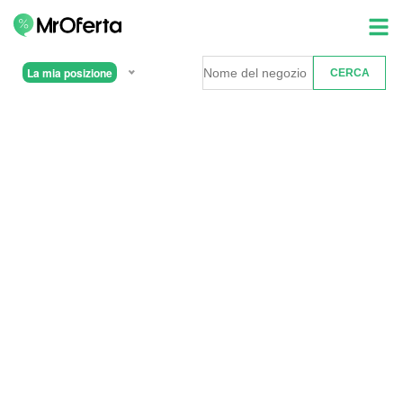
La mia posizione