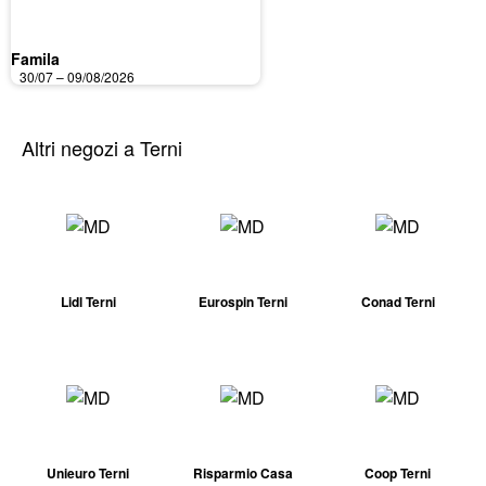
Famila
30/07 – 09/08/2026
Altri negozi a Terni
Lidl Terni
Eurospin Terni
Conad Terni
Unieuro Terni
Risparmio Casa
Coop Terni