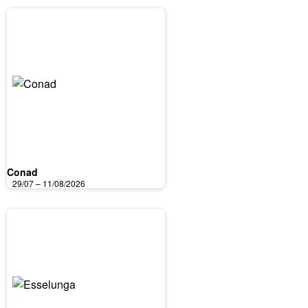
Conad
29/07 – 11/08/2026