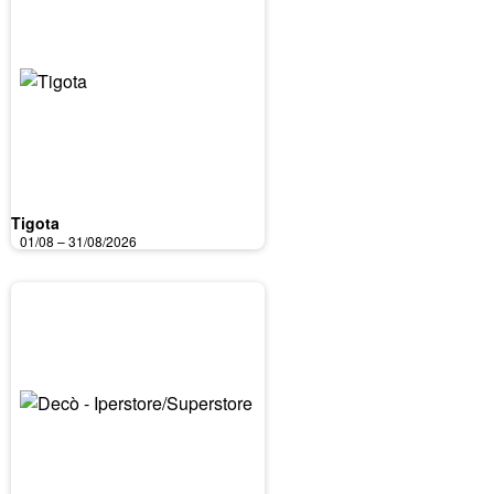
Tigota
01/08 – 31/08/2026