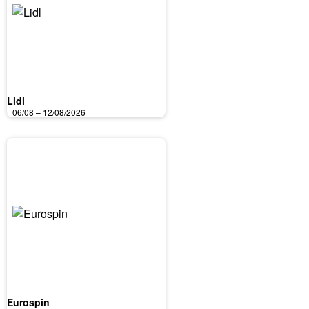
Lidl
06/08 – 12/08/2026
Eurospin