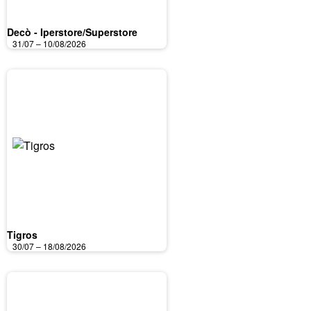
Decò - Iperstore/Superstore
31/07 – 10/08/2026
Tigros
30/07 – 18/08/2026