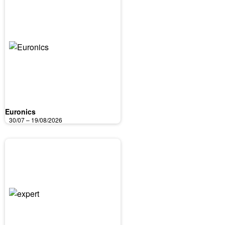
Euronics
30/07 – 19/08/2026