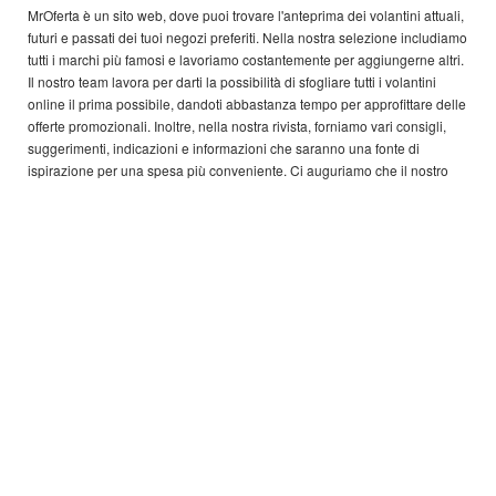
MrOferta è un sito web, dove puoi trovare l'anteprima dei volantini attuali,
futuri e passati dei tuoi negozi preferiti. Nella nostra selezione includiamo
tutti i marchi più famosi e lavoriamo costantemente per aggiungerne altri.
Il nostro team lavora per darti la possibilità di sfogliare tutti i volantini
online il prima possibile, dandoti abbastanza tempo per approfittare delle
offerte promozionali. Inoltre, nella nostra rivista, forniamo vari consigli,
suggerimenti, indicazioni e informazioni che saranno una fonte di
ispirazione per una spesa più conveniente. Ci auguriamo che il nostro
sito web ti sarà d'aiuto nel trovare esattamente ciò di cui hai bisogno.
Copyright © 2026 MrOferta Tutti i diritti riservati.
ALTRI PAESI:
België,
Canada,
Deutschland,
Danmark,
Ελλάδα,
Nederland,
Argentina,
Österreich,
България,
Brasil,
Schweiz,
Cyprus,
Česko,
Estonia,
España,
Suomi,
France,
Great Britain,
Hrvatska,
Magyarország,
Lithuania,
Latvia,
Moldova,
Malta,
Norge,
Polska,
Portugal,
România,
Srbija,
Sverige,
Slovensko,
Slovenija,
Türkiye,
United States,
United States,
South Africa