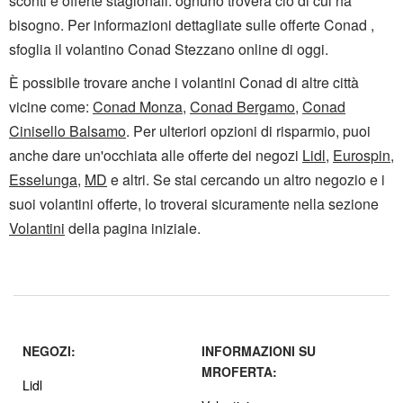
sconti e offerte stagionali: ognuno troverà ciò di cui ha
bisogno. Per informazioni dettagliate sulle offerte Conad ,
sfoglia il volantino Conad Stezzano online di oggi.
È possibile trovare anche i volantini Conad di altre città
vicine come:
Conad Monza
,
Conad Bergamo
,
Conad
Cinisello Balsamo
. Per ulteriori opzioni di risparmio, puoi
anche dare un'occhiata alle offerte dei negozi
Lidl
,
Eurospin
,
Esselunga
,
MD
e altri. Se stai cercando un altro negozio e i
suoi volantini offerte, lo troverai sicuramente nella sezione
Volantini
della pagina iniziale.
NEGOZI:
INFORMAZIONI SU
MROFERTA:
Lidl