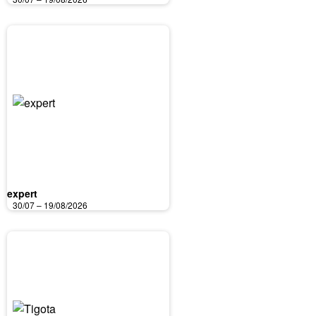
expert
30/07 – 19/08/2026