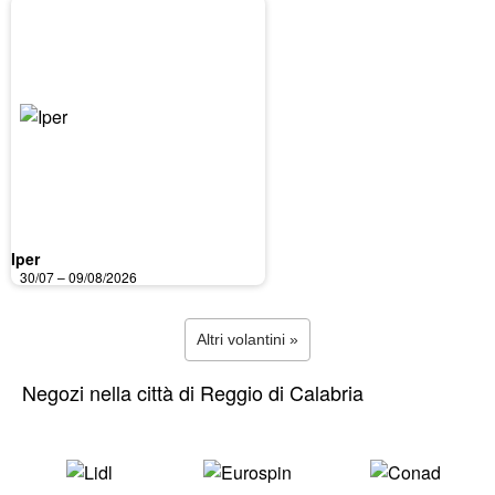
Iper
30/07 – 09/08/2026
Altri volantini »
Negozi nella città di Reggio di Calabria