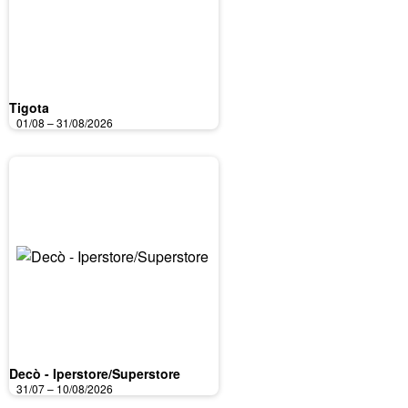
Tigota
01/08 – 31/08/2026
Decò - Iperstore/Superstore
31/07 – 10/08/2026