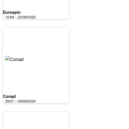
Eurospin
10/08 – 23/08/2026
Conad
29/07 – 09/08/2026