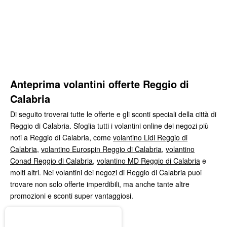
Anteprima volantini offerte Reggio di
Calabria
Di seguito troverai tutte le offerte e gli sconti speciali della città di
Reggio di Calabria. Sfoglia tutti i volantini online dei negozi più
noti a Reggio di Calabria, come
volantino Lidl Reggio di
Calabria
,
volantino Eurospin Reggio di Calabria
,
volantino
Conad Reggio di Calabria
,
volantino MD Reggio di Calabria
e
molti altri. Nei volantini dei negozi di Reggio di Calabria puoi
trovare non solo offerte imperdibili, ma anche tante altre
promozioni e sconti super vantaggiosi.