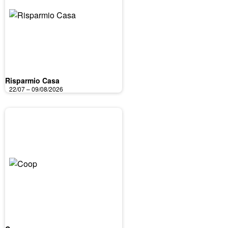
Risparmio Casa
22/07 – 09/08/2026