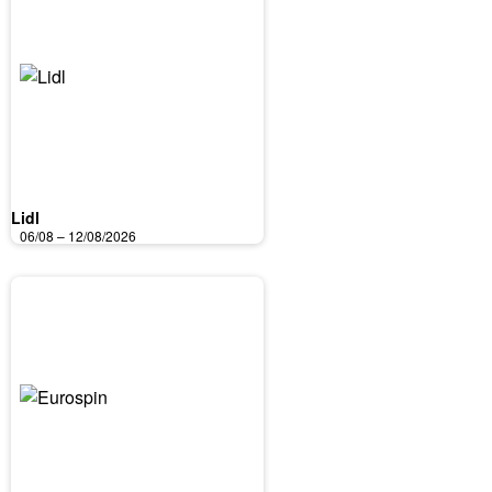
Lidl
06/08 – 12/08/2026