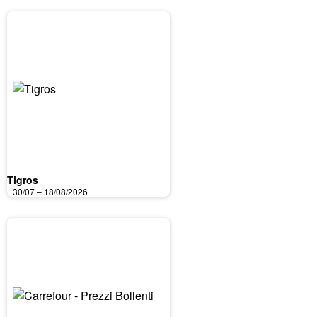
Tigros
30/07 – 18/08/2026