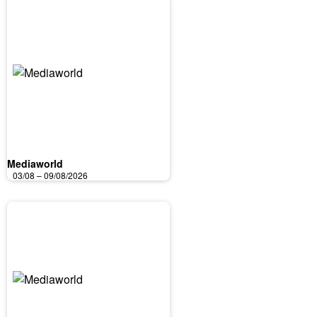
Mediaworld
03/08 – 09/08/2026