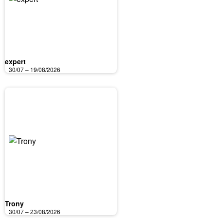
expert
30/07 – 19/08/2026
Trony
30/07 – 23/08/2026