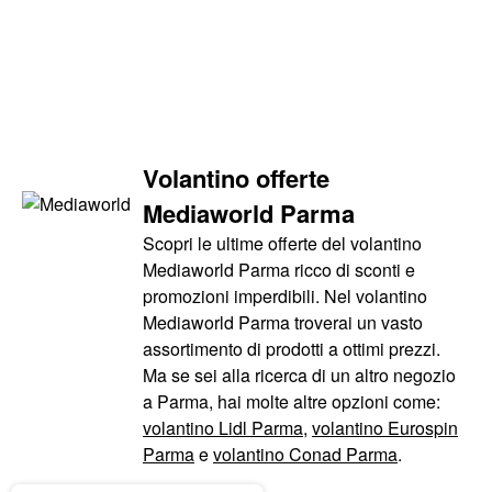
Volantino offerte
Mediaworld Parma
Scopri le ultime offerte del volantino
Mediaworld Parma ricco di sconti e
promozioni imperdibili. Nel volantino
Mediaworld Parma troverai un vasto
assortimento di prodotti a ottimi prezzi.
Ma se sei alla ricerca di un altro negozio
a Parma, hai molte altre opzioni come:
volantino Lidl Parma
,
volantino Eurospin
Parma
e
volantino Conad Parma
.