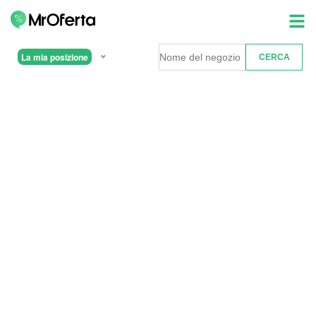
La mia posizione