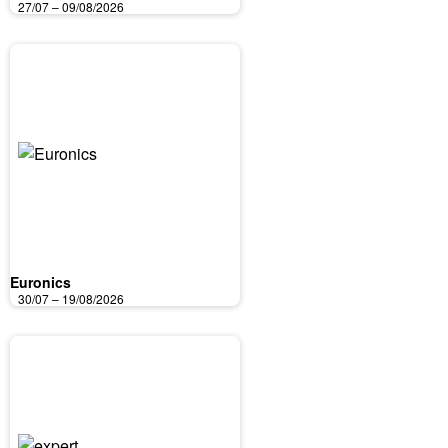
27/07 – 09/08/2026
Euronics
30/07 – 19/08/2026