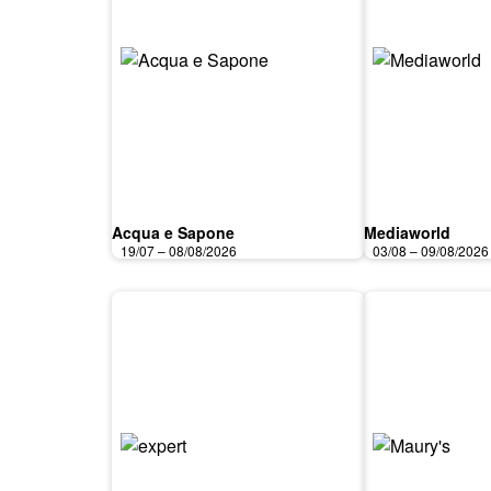
Acqua e Sapone
Mediaworld
19/07 – 08/08/2026
03/08 – 09/08/2026