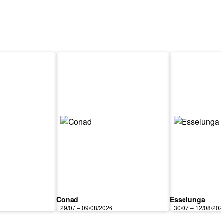
Conad
Esselunga
29/07 – 09/08/2026
30/07 – 12/08/20