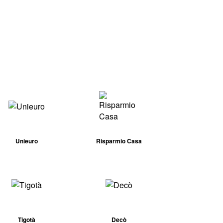
Unieuro
Risparmio Casa
Tigotà
Decò