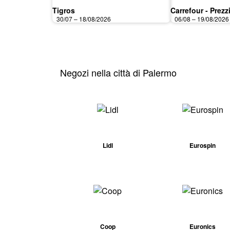
Tigros
Carrefour - Prezzi
30/07 – 18/08/2026
06/08 – 19/08/2026
Negozi nella città di Palermo
Lidl
Eurospin
Coop
Euronics