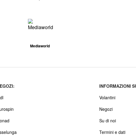
Mediaworld
EGOZI:
INFORMAZIONI S
dl
Volantini
urospin
Negozi
onad
Su di noi
sselunga
Termini e dati