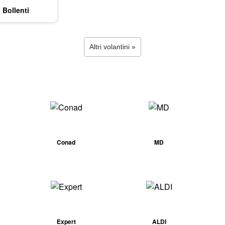
 Bollenti
Altri volantini »
Conad
MD
Expert
ALDI