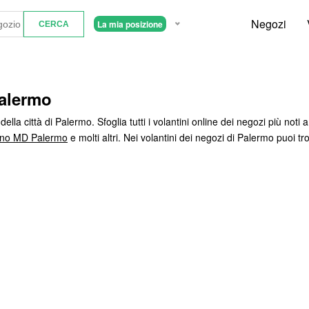
Negozi
La mia posizione
Palermo
li della città di Palermo. Sfoglia tutti i volantini online dei negozi più no
ino MD Palermo
e molti altri. Nei volantini dei negozi di Palermo puoi t