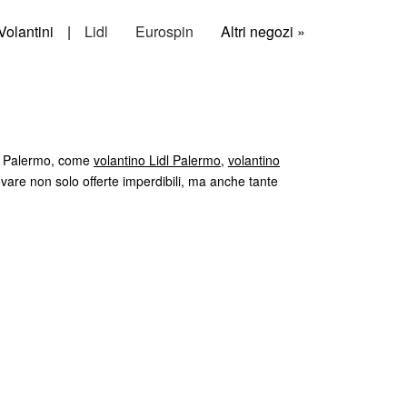
Volantini
|
Lidl
Eurospin
Altri negozi »
ti a Palermo, come
volantino Lidl Palermo
,
volantino
rovare non solo offerte imperdibili, ma anche tante