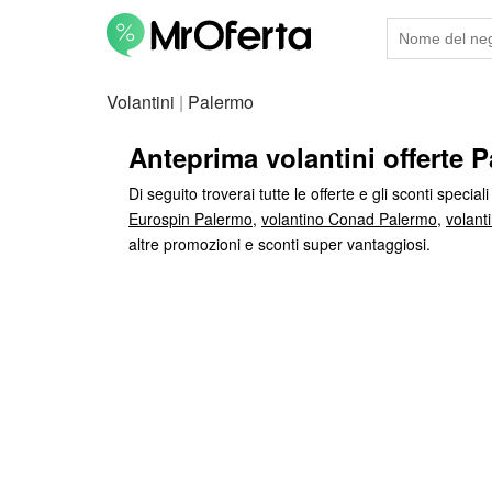
Volantini
|
Palermo
Anteprima volantini offerte 
Di seguito troverai tutte le offerte e gli sconti specia
Eurospin Palermo
,
volantino Conad Palermo
,
volant
altre promozioni e sconti super vantaggiosi.