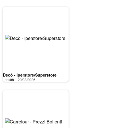
Decò - Iperstore/Superstore
11/08 – 20/08/2026