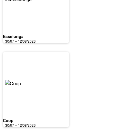
Esselunga
30/07 – 12/08/2026
Coop
30/07 – 12/08/2026