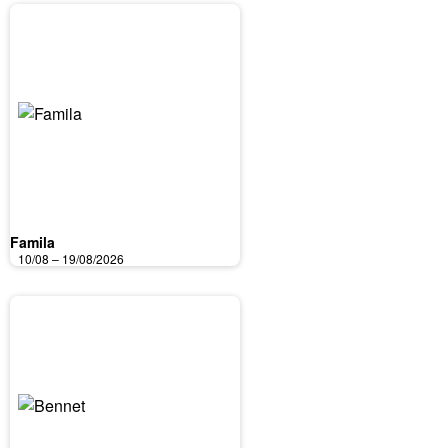
Famila
10/08 – 19/08/2026