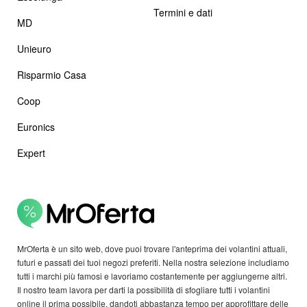
Termini e dati
MD
Unieuro
Risparmio Casa
Coop
Euronics
Expert
MrOferta è un sito web, dove puoi trovare l'anteprima dei volantini attuali,
futuri e passati dei tuoi negozi preferiti. Nella nostra selezione includiamo
tutti i marchi più famosi e lavoriamo costantemente per aggiungerne altri.
Il nostro team lavora per darti la possibilità di sfogliare tutti i volantini
online il prima possibile, dandoti abbastanza tempo per approfittare delle