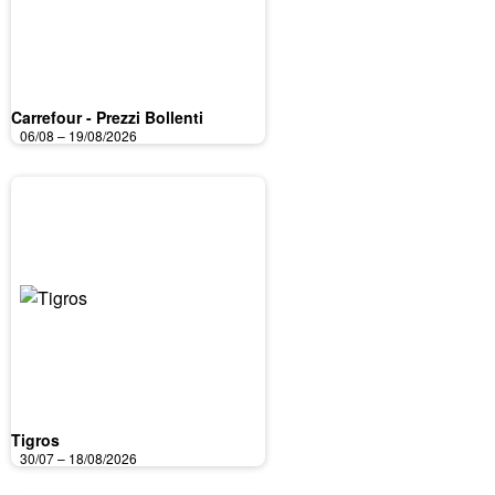
Carrefour - Prezzi Bollenti
06/08 – 19/08/2026
Tigros
30/07 – 18/08/2026