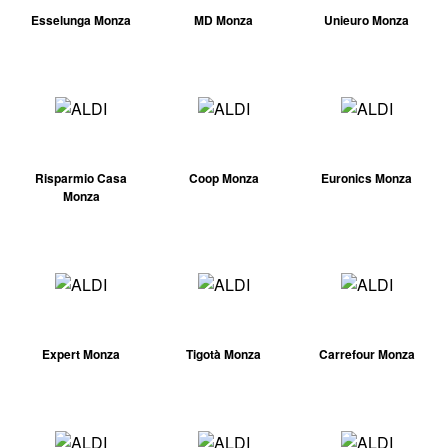
Esselunga Monza
MD Monza
Unieuro Monza
Risparmio Casa
Coop Monza
Euronics Monza
Monza
Expert Monza
Tigotà Monza
Carrefour Monza