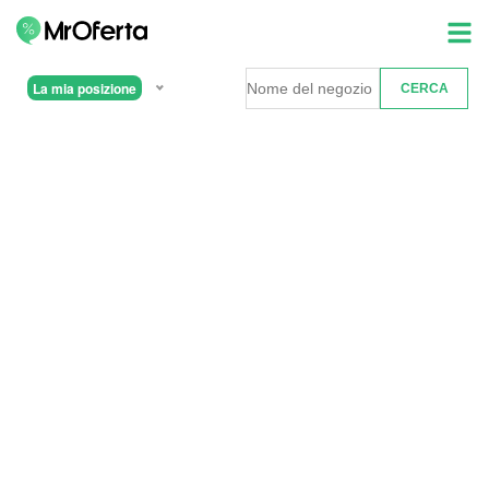
La mia posizione