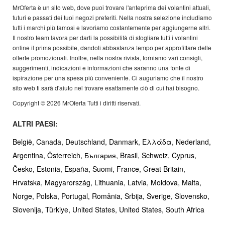
MrOferta è un sito web, dove puoi trovare l'anteprima dei volantini attuali,
futuri e passati dei tuoi negozi preferiti. Nella nostra selezione includiamo
tutti i marchi più famosi e lavoriamo costantemente per aggiungerne altri.
Il nostro team lavora per darti la possibilità di sfogliare tutti i volantini
online il prima possibile, dandoti abbastanza tempo per approfittare delle
offerte promozionali. Inoltre, nella nostra rivista, forniamo vari consigli,
suggerimenti, indicazioni e informazioni che saranno una fonte di
ispirazione per una spesa più conveniente. Ci auguriamo che il nostro
sito web ti sarà d'aiuto nel trovare esattamente ciò di cui hai bisogno.
Copyright © 2026 MrOferta Tutti i diritti riservati.
ALTRI PAESI:
België,
Canada,
Deutschland,
Danmark,
Ελλάδα,
Nederland,
Argentina,
Österreich,
България,
Brasil,
Schweiz,
Cyprus,
Česko,
Estonia,
España,
Suomi,
France,
Great Britain,
Hrvatska,
Magyarország,
Lithuania,
Latvia,
Moldova,
Malta,
Norge,
Polska,
Portugal,
România,
Srbija,
Sverige,
Slovensko,
Slovenija,
Türkiye,
United States,
United States,
South Africa