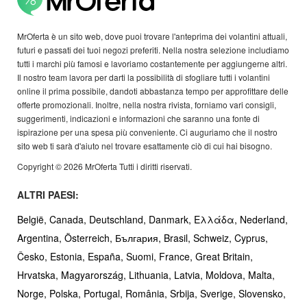
MrOferta è un sito web, dove puoi trovare l'anteprima dei volantini attuali,
futuri e passati dei tuoi negozi preferiti. Nella nostra selezione includiamo
tutti i marchi più famosi e lavoriamo costantemente per aggiungerne altri.
Il nostro team lavora per darti la possibilità di sfogliare tutti i volantini
online il prima possibile, dandoti abbastanza tempo per approfittare delle
offerte promozionali. Inoltre, nella nostra rivista, forniamo vari consigli,
suggerimenti, indicazioni e informazioni che saranno una fonte di
ispirazione per una spesa più conveniente. Ci auguriamo che il nostro
sito web ti sarà d'aiuto nel trovare esattamente ciò di cui hai bisogno.
Copyright © 2026 MrOferta Tutti i diritti riservati.
ALTRI PAESI:
België,
Canada,
Deutschland,
Danmark,
Ελλάδα,
Nederland,
Argentina,
Österreich,
България,
Brasil,
Schweiz,
Cyprus,
Česko,
Estonia,
España,
Suomi,
France,
Great Britain,
Hrvatska,
Magyarország,
Lithuania,
Latvia,
Moldova,
Malta,
Norge,
Polska,
Portugal,
România,
Srbija,
Sverige,
Slovensko,