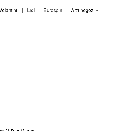
Volantini
|
Lidl
Eurospin
Altri negozi »
o ALDI a Milano