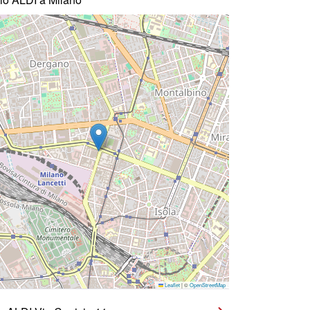
Leaflet
|
©
OpenStreetMap