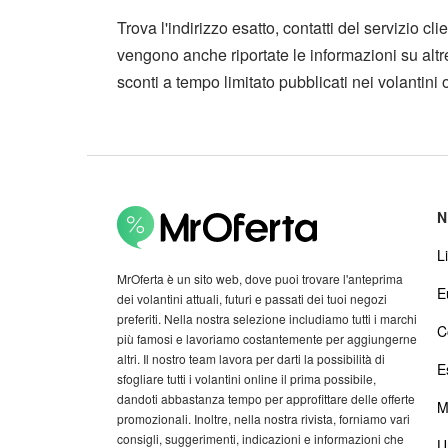
Trova l'indirizzo esatto, contatti del servizio cli
vengono anche riportate le informazioni su altre f
sconti a tempo limitato pubblicati nei volantini of
N
Li
MrOferta è un sito web, dove puoi trovare l'anteprima
E
dei volantini attuali, futuri e passati dei tuoi negozi
preferiti. Nella nostra selezione includiamo tutti i marchi
C
più famosi e lavoriamo costantemente per aggiungerne
altri. Il nostro team lavora per darti la possibilità di
E
sfogliare tutti i volantini online il prima possibile,
dandoti abbastanza tempo per approfittare delle offerte
M
promozionali. Inoltre, nella nostra rivista, forniamo vari
consigli, suggerimenti, indicazioni e informazioni che
U