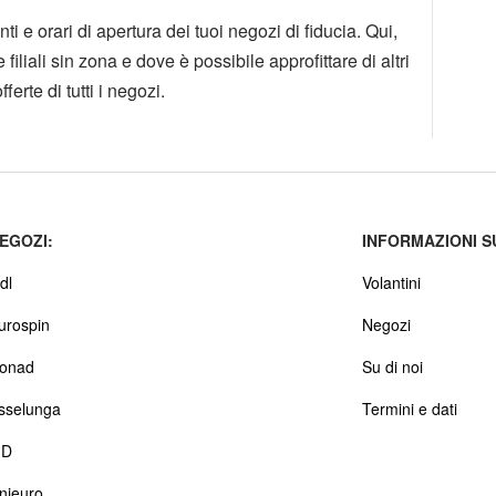
enti e orari di apertura dei tuoi negozi di fiducia. Qui,
iliali sin zona e dove è possibile approfittare di altri
ferte di tutti i negozi.
EGOZI:
INFORMAZIONI S
dl
Volantini
urospin
Negozi
onad
Su di noi
sselunga
Termini e dati
D
nieuro