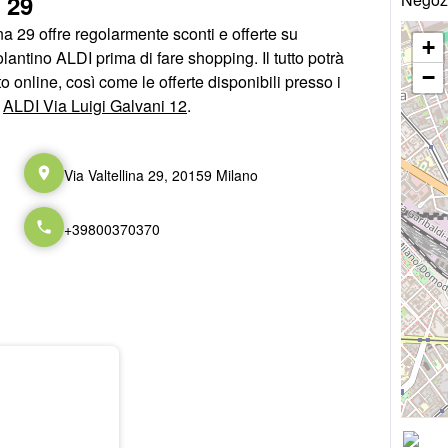
 29
na 29 offre regolarmente sconti e offerte su
+
volantino ALDI prima di fare shopping. Il tutto potrà
−
online, così come le offerte disponibili presso i
o
ALDI Via Luigi Galvani 12
.
Via Valtellina 29, 20159 Milano
+39800370370