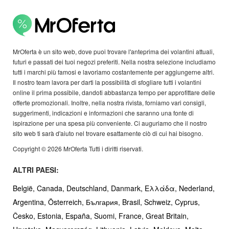
MrOferta è un sito web, dove puoi trovare l'anteprima dei volantini attuali,
futuri e passati dei tuoi negozi preferiti. Nella nostra selezione includiamo
tutti i marchi più famosi e lavoriamo costantemente per aggiungerne altri.
Il nostro team lavora per darti la possibilità di sfogliare tutti i volantini
online il prima possibile, dandoti abbastanza tempo per approfittare delle
offerte promozionali. Inoltre, nella nostra rivista, forniamo vari consigli,
suggerimenti, indicazioni e informazioni che saranno una fonte di
ispirazione per una spesa più conveniente. Ci auguriamo che il nostro
sito web ti sarà d'aiuto nel trovare esattamente ciò di cui hai bisogno.
Copyright © 2026 MrOferta Tutti i diritti riservati.
ALTRI PAESI:
België,
Canada,
Deutschland,
Danmark,
Ελλάδα,
Nederland,
Argentina,
Österreich,
България,
Brasil,
Schweiz,
Cyprus,
Česko,
Estonia,
España,
Suomi,
France,
Great Britain,