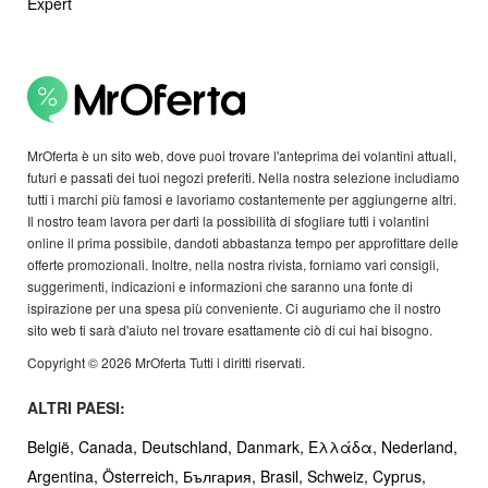
Expert
MrOferta è un sito web, dove puoi trovare l'anteprima dei volantini attuali,
futuri e passati dei tuoi negozi preferiti. Nella nostra selezione includiamo
tutti i marchi più famosi e lavoriamo costantemente per aggiungerne altri.
Il nostro team lavora per darti la possibilità di sfogliare tutti i volantini
online il prima possibile, dandoti abbastanza tempo per approfittare delle
offerte promozionali. Inoltre, nella nostra rivista, forniamo vari consigli,
suggerimenti, indicazioni e informazioni che saranno una fonte di
ispirazione per una spesa più conveniente. Ci auguriamo che il nostro
sito web ti sarà d'aiuto nel trovare esattamente ciò di cui hai bisogno.
Copyright © 2026 MrOferta Tutti i diritti riservati.
ALTRI PAESI:
België,
Canada,
Deutschland,
Danmark,
Ελλάδα,
Nederland,
Argentina,
Österreich,
България,
Brasil,
Schweiz,
Cyprus,