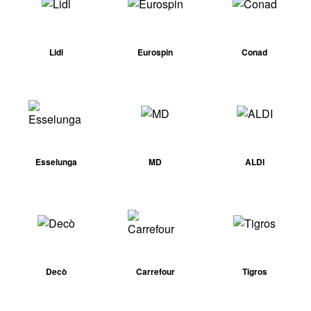
Lidl
Eurospin
Conad
Esselunga
MD
ALDI
Decò
Carrefour
Tigros