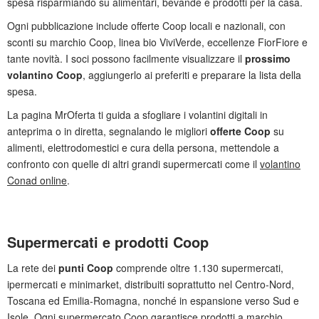
spesa risparmiando su alimentari, bevande e prodotti per la casa.
Ogni pubblicazione include offerte Coop locali e nazionali, con
sconti su marchio Coop, linea bio ViviVerde, eccellenze FiorFiore e
tante novità. I soci possono facilmente visualizzare il
prossimo
volantino Coop
, aggiungerlo ai preferiti e preparare la lista della
spesa.
La pagina MrOferta ti guida a sfogliare i volantini digitali in
anteprima o in diretta, segnalando le migliori
offerte Coop
su
alimenti, elettrodomestici e cura della persona, mettendole a
confronto con quelle di altri grandi supermercati come il
volantino
Conad online
.
Supermercati e prodotti Coop
La rete dei
punti Coop
comprende oltre 1.130 supermercati,
ipermercati e minimarket, distribuiti soprattutto nel Centro‑Nord,
Toscana ed Emilia‑Romagna, nonché in espansione verso Sud e
Isole. Ogni supermercato Coop garantisce prodotti a marchio