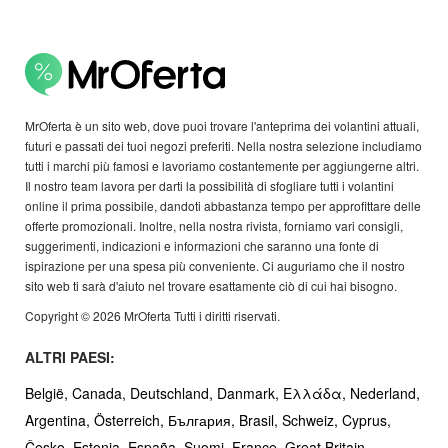
MrOferta è un sito web, dove puoi trovare l'anteprima dei volantini attuali,
futuri e passati dei tuoi negozi preferiti. Nella nostra selezione includiamo
tutti i marchi più famosi e lavoriamo costantemente per aggiungerne altri.
Il nostro team lavora per darti la possibilità di sfogliare tutti i volantini
online il prima possibile, dandoti abbastanza tempo per approfittare delle
offerte promozionali. Inoltre, nella nostra rivista, forniamo vari consigli,
suggerimenti, indicazioni e informazioni che saranno una fonte di
ispirazione per una spesa più conveniente. Ci auguriamo che il nostro
sito web ti sarà d'aiuto nel trovare esattamente ciò di cui hai bisogno.
Copyright © 2026 MrOferta Tutti i diritti riservati.
ALTRI PAESI:
België,
Canada,
Deutschland,
Danmark,
Ελλάδα,
Nederland,
Argentina,
Österreich,
България,
Brasil,
Schweiz,
Cyprus,
Česko,
Estonia,
España,
Suomi,
France,
Great Britain,