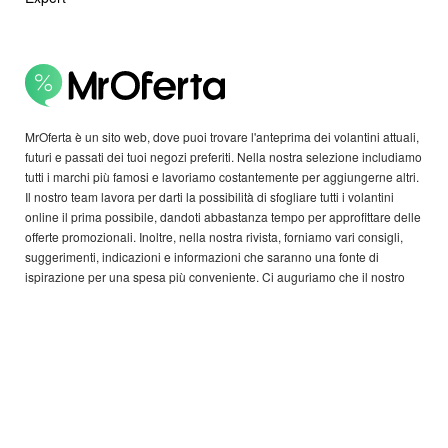
MrOferta è un sito web, dove puoi trovare l'anteprima dei volantini attuali,
futuri e passati dei tuoi negozi preferiti. Nella nostra selezione includiamo
tutti i marchi più famosi e lavoriamo costantemente per aggiungerne altri.
Il nostro team lavora per darti la possibilità di sfogliare tutti i volantini
online il prima possibile, dandoti abbastanza tempo per approfittare delle
offerte promozionali. Inoltre, nella nostra rivista, forniamo vari consigli,
suggerimenti, indicazioni e informazioni che saranno una fonte di
ispirazione per una spesa più conveniente. Ci auguriamo che il nostro
sito web ti sarà d'aiuto nel trovare esattamente ciò di cui hai bisogno.
Copyright © 2026 MrOferta Tutti i diritti riservati.
ALTRI PAESI:
België,
Canada,
Deutschland,
Danmark,
Ελλάδα,
Nederland,
Argentina,
Österreich,
България,
Brasil,
Schweiz,
Cyprus,