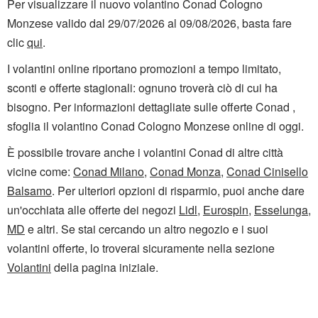
Per visualizzare il nuovo volantino Conad Cologno
Monzese valido dal 29/07/2026 al 09/08/2026, basta fare
clic
qui
.
I volantini online riportano promozioni a tempo limitato,
sconti e offerte stagionali: ognuno troverà ciò di cui ha
bisogno. Per informazioni dettagliate sulle offerte Conad ,
sfoglia il volantino Conad Cologno Monzese online di oggi.
È possibile trovare anche i volantini Conad di altre città
vicine come:
Conad Milano
,
Conad Monza
,
Conad Cinisello
Balsamo
. Per ulteriori opzioni di risparmio, puoi anche dare
un'occhiata alle offerte dei negozi
Lidl
,
Eurospin
,
Esselunga
,
MD
e altri. Se stai cercando un altro negozio e i suoi
volantini offerte, lo troverai sicuramente nella sezione
Volantini
della pagina iniziale.