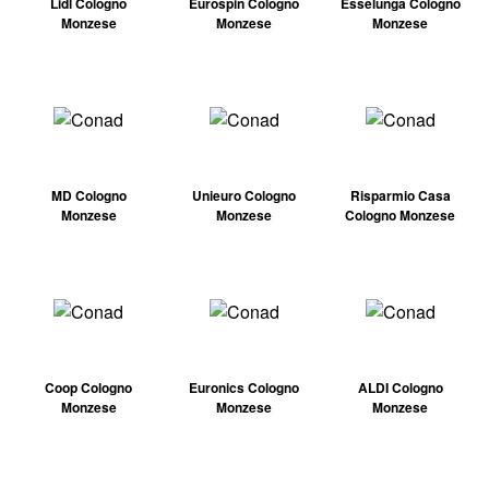
Lidl Cologno
Eurospin Cologno
Esselunga Cologno
Monzese
Monzese
Monzese
MD Cologno
Unieuro Cologno
Risparmio Casa
Monzese
Monzese
Cologno Monzese
Coop Cologno
Euronics Cologno
ALDI Cologno
Monzese
Monzese
Monzese