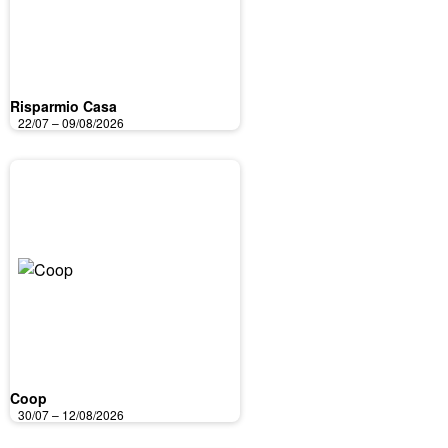
Risparmio Casa
22/07 – 09/08/2026
Coop
30/07 – 12/08/2026