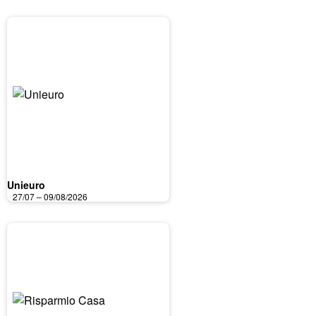
Unieuro
27/07 – 09/08/2026