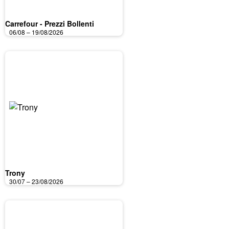
Carrefour - Prezzi Bollenti
06/08 – 19/08/2026
Trony
30/07 – 23/08/2026