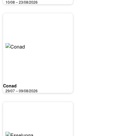
10/08 – 23/08/2026
Conad
29/07 – 09/08/2026