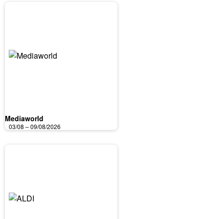
Mediaworld
03/08 – 09/08/2026