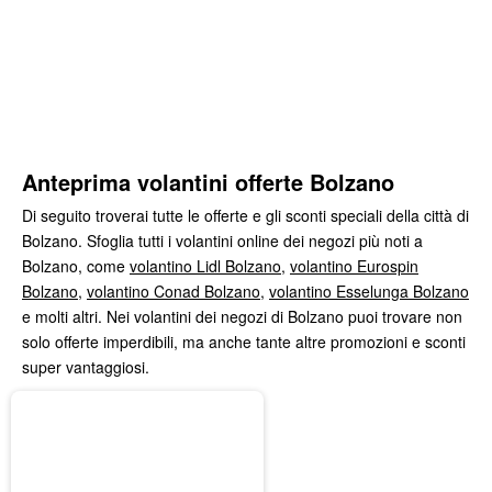
Anteprima volantini offerte Bolzano
Di seguito troverai tutte le offerte e gli sconti speciali della città di
Bolzano. Sfoglia tutti i volantini online dei negozi più noti a
Bolzano, come
volantino Lidl Bolzano
,
volantino Eurospin
Bolzano
,
volantino Conad Bolzano
,
volantino Esselunga Bolzano
e molti altri. Nei volantini dei negozi di Bolzano puoi trovare non
solo offerte imperdibili, ma anche tante altre promozioni e sconti
super vantaggiosi.