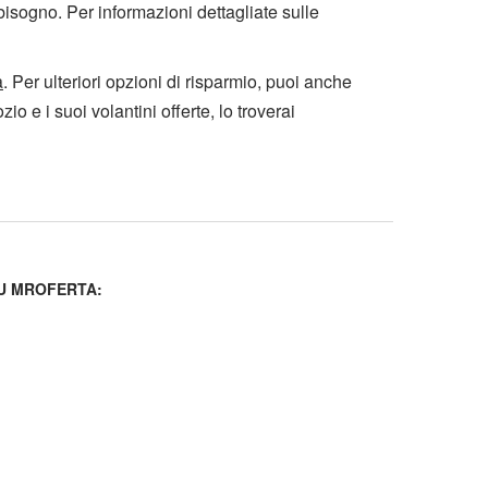
 bisogno. Per informazioni dettagliate sulle
a
. Per ulteriori opzioni di risparmio, puoi anche
io e i suoi volantini offerte, lo troverai
U MROFERTA: