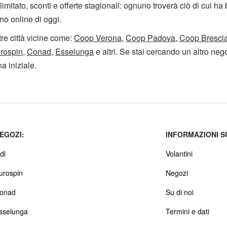
imitato, sconti e offerte stagionali: ognuno troverà ciò di cui ha
no online di oggi.
tre città vicine come:
Coop Verona
,
Coop Padova
,
Coop Bresci
rospin
,
Conad
,
Esselunga
e altri. Se stai cercando un altro negoz
a iniziale.
EGOZI:
INFORMAZIONI S
dl
Volantini
urospin
Negozi
onad
Su di noi
sselunga
Termini e dati