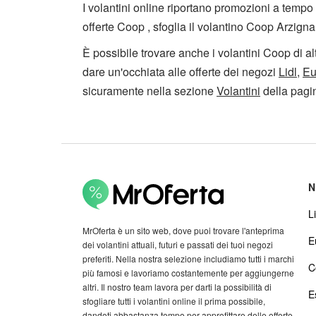
I volantini online riportano promozioni a tempo l
offerte Coop , sfoglia il volantino Coop Arzigna
È possibile trovare anche i volantini Coop di al
dare un'occhiata alle offerte dei negozi
Lidl
,
Eu
sicuramente nella sezione
Volantini
della pagin
N
Li
MrOferta è un sito web, dove puoi trovare l'anteprima
E
dei volantini attuali, futuri e passati dei tuoi negozi
preferiti. Nella nostra selezione includiamo tutti i marchi
C
più famosi e lavoriamo costantemente per aggiungerne
altri. Il nostro team lavora per darti la possibilità di
E
sfogliare tutti i volantini online il prima possibile,
dandoti abbastanza tempo per approfittare delle offerte