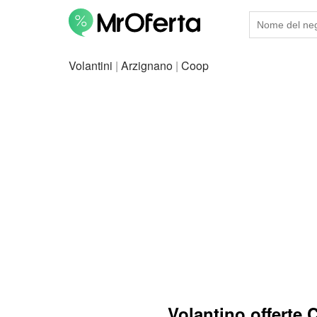
Volantini
|
Arzignano
|
Coop
Volantino offerte