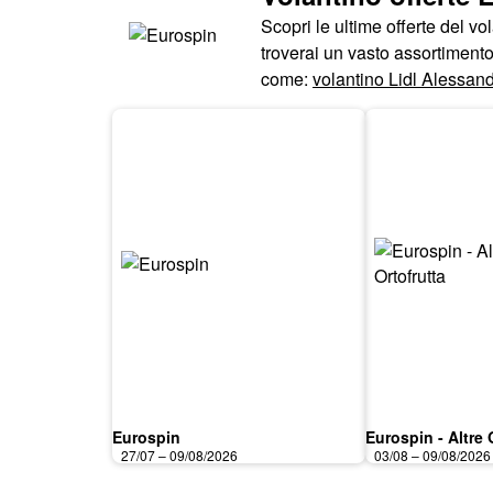
Scopri le ultime offerte del v
troverai un vasto assortimento 
come:
volantino Lidl Alessand
Eurospin
Eurospin - Altre 
27/07 – 09/08/2026
03/08 – 09/08/2026