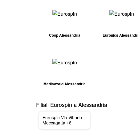
Coop Alessandria
Euronics Alessandr
Mediaworld Alessandria
Filiali Eurospin a Alessandria
Eurospin Via Vittorio
Moccagatta 18