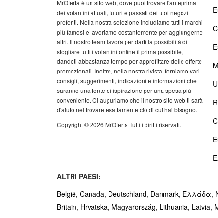
MrOferta è un sito web, dove puoi trovare l'anteprima
E
dei volantini attuali, futuri e passati dei tuoi negozi
preferiti. Nella nostra selezione includiamo tutti i marchi
C
più famosi e lavoriamo costantemente per aggiungerne
altri. Il nostro team lavora per darti la possibilità di
E
sfogliare tutti i volantini online il prima possibile,
dandoti abbastanza tempo per approfittare delle offerte
M
promozionali. Inoltre, nella nostra rivista, forniamo vari
consigli, suggerimenti, indicazioni e informazioni che
U
saranno una fonte di ispirazione per una spesa più
conveniente. Ci auguriamo che il nostro sito web ti sarà
R
d'aiuto nel trovare esattamente ciò di cui hai bisogno.
C
Copyright © 2026 MrOferta Tutti i diritti riservati.
E
E
ALTRI PAESI:
België,
Canada,
Deutschland,
Danmark,
Ελλάδα,
Britain,
Hrvatska,
Magyarország,
Lithuania,
Latvia,
M