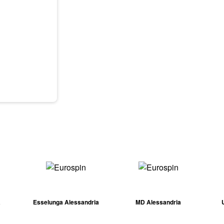
a
Esselunga Alessandria
MD Alessandria