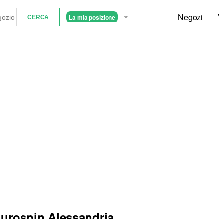
Negozi
La mia posizione
Eurospin Alessandria