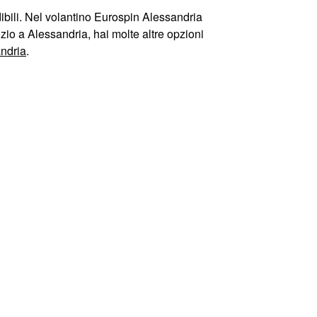
dibili. Nel volantino Eurospin Alessandria
ozio a Alessandria, hai molte altre opzioni
ndria
.